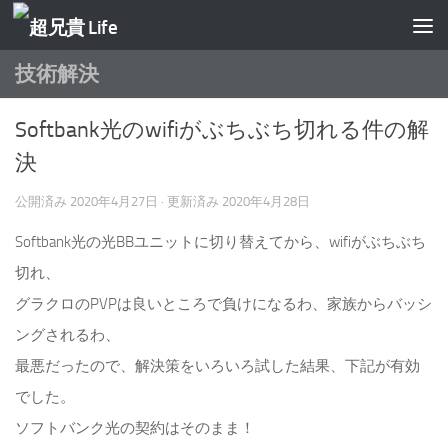
コンテンツへスキップ
技術解決
Softbank光のwifiがぶちぶち切れる件の解
決
公開済み
2020年4月27日
· 更新済み
2020年4月28日
Softbank光の光BBユニットに切り替えてから、wifiがぶちぶち
切れ、
グラクロのPVPは良いところで負けになるわ、家族からバッシ
ングされるわ、
最悪だったので、解決策をいろいろ試した結果、下記が有効
でした。
ソフトバンク光の契約はそのまま！