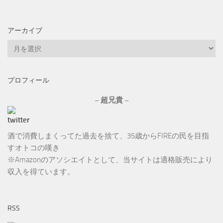
アーカイブ
ア
ー
カ
プロフィール
イ
ブ
– 超兄貴 –
酒で消費しまくってた過去を捨て、35歳からFIREの民を目指
すオトコの嘆き
※Amazonのアソシエイトとして、当サイトは適格販売により
収入を得ています。
RSS