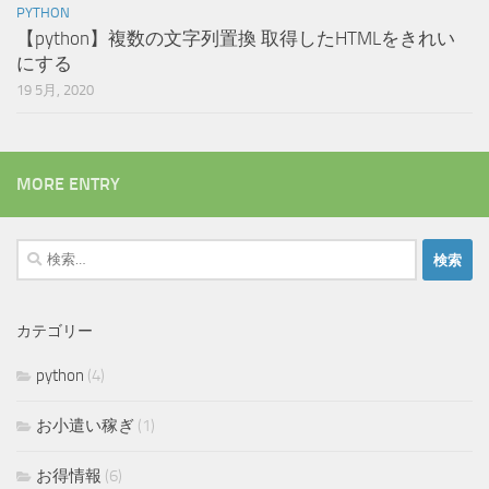
PYTHON
【python】複数の文字列置換 取得したHTMLをきれい
にする
19 5月, 2020
MORE ENTRY
検
索:
カテゴリー
python
(4)
お小遣い稼ぎ
(1)
お得情報
(6)