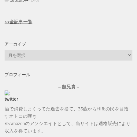
過去記事
(240)
>>全記事一覧
アーカイブ
ア
ー
カ
プロフィール
イ
ブ
– 超兄貴 –
酒で消費しまくってた過去を捨て、35歳からFIREの民を目指
すオトコの嘆き
※Amazonのアソシエイトとして、当サイトは適格販売により
収入を得ています。