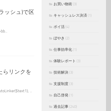
お買い物術
(3)
スラッシュ)で区
キャッシュレス決済
(1)
ポイ活
(4)
bb...
ぼやき
(2)
仕事効率化
(1)
体験レポート
(3)
たらリンクを
技術解決
(3)
支援制度
(3)
r($text1); ...
自己啓発
(1)
過去記事
(240)