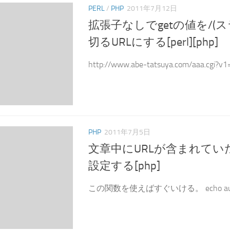
PERL
/
PHP
2011年7月12日
拡張子なしでgetの値を/(
切るURLにする[perl][php]
http://www.abe-tatsuya.com/aaa.cgi?v1=
PHP
2011年7月5日
文章中にURLが含まれてい
設定する[php]
この関数を使えばすぐいける。 echo autoLinke