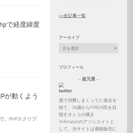
>>全記事一覧
phpで経度緯度
アーカイブ
ア
ー
カ
プロフィール
イ
ブ
– 超兄貴 –
PHPが動くよう
酒で消費しまくってた過去を
捨て、35歳からFIREの民を目
指すオトコの嘆き
態で、PHPスクリプ
※Amazonのアソシエイトと
して、当サイトは適格販売に