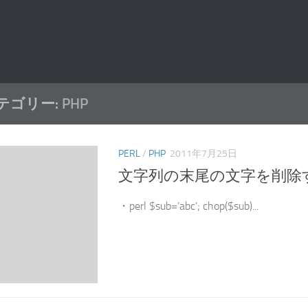
テゴリー:
PHP
PERL
/
PHP
2011年7月25日
文字列の末尾の文字を削除する[p
・perl $sub=’abc’; chop($sub)...