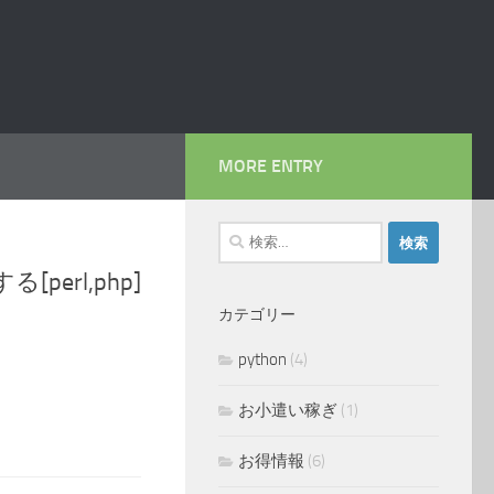
MORE ENTRY
検
索:
erl,php]
カテゴリー
python
(4)
お小遣い稼ぎ
(1)
お得情報
(6)