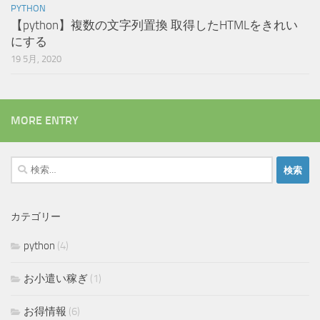
PYTHON
【python】複数の文字列置換 取得したHTMLをきれい
にする
19 5月, 2020
MORE ENTRY
検
索:
カテゴリー
python
(4)
お小遣い稼ぎ
(1)
お得情報
(6)