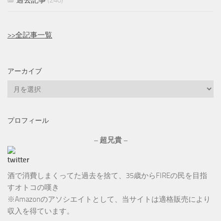
過去記事
(240)
>>全記事一覧
アーカイブ
ア
ー
カ
プロフィール
イ
ブ
– 超兄貴 –
酒で消費しまくってた過去を捨て、35歳からFIREの民を目指
すオトコの嘆き
※Amazonのアソシエイトとして、当サイトは適格販売により
収入を得ています。