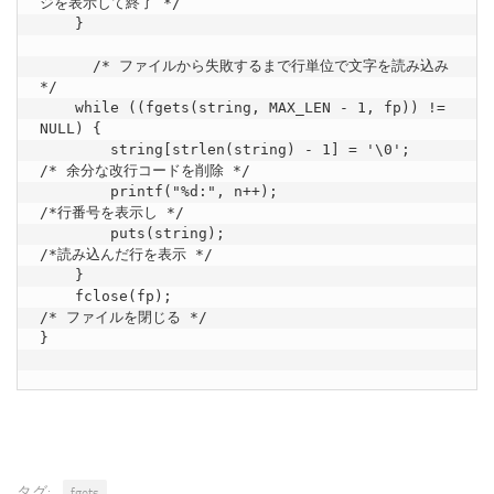
ジを表示して終了 */

    }

      /* ファイルから失敗するまで行単位で文字を読み込み 
*/

    while ((fgets(string, MAX_LEN - 1, fp)) != 
NULL) {

        string[strlen(string) - 1] = '\0';     
/* 余分な改行コードを削除 */

        printf("%d:", n++);                    
/*行番号を表示し */

        puts(string);                          
/*読み込んだ行を表示 */

    }

    fclose(fp);                                
/* ファイルを閉じる */

}

タグ:
fgets