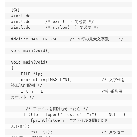
[例]

#include  
#include  
    /* exit(  ) で必要 */

#include  
    /* strlen(  ) で必要 */

#define MAX_LEN 256     /* １行の最大文字数 -1 */

void main(void);

void main(void)

{

    FILE *fp;

    char string[MAX_LEN];            /* 文字列を
読み込む配列 */

    int n = 1;                       /*行番号用
カウンタ */

      /* ファイルを開けなかったら */ 	

    if ((fp = fopen("LTest.c", "r")) == NULL) {

        fprintf(stderr, "ファイルを開けませ
ん!\n");

        exit (2);                    /* メッセー