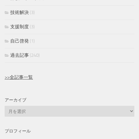
技術解決
(3)
支援制度
(3)
自己啓発
(1)
過去記事
(240)
>>全記事一覧
アーカイブ
ア
ー
カ
プロフィール
イ