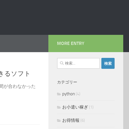
MORE ENTRY
検
索:
きるソフト
カテゴリー
間が合わなかった
python
(4)
お小遣い稼ぎ
(1)
お得情報
(6)