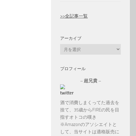
>>全記事一覧
アーカイブ
ア
ー
カ
プロフィール
イ
ブ
– 超兄貴 –
酒で消費しまくってた過去を
捨て、35歳からFIREの民を目
指すオトコの嘆き
※Amazonのアソシエイトと
して、当サイトは適格販売に