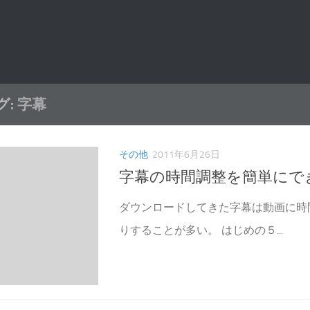
グ:
字幕
その他
2011年6月26日
字幕の時間調整を簡単にで
ダウンロードしてきた字幕は動画に時
りすることが多い。 はじめの５...