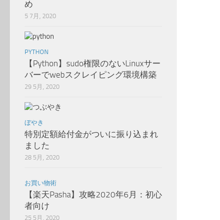
め
5 7月, 2020
PYTHON
【Python】sudo権限のないLinuxサー
バーでwebスクレイピング環境構築
29 5月, 2020
ぼやき
特別定額給付金がついに振り込まれ
ました
28 5月, 2020
お買い物術
【楽天Pasha】攻略2020年6月：初心
者向け
25 5月, 2020