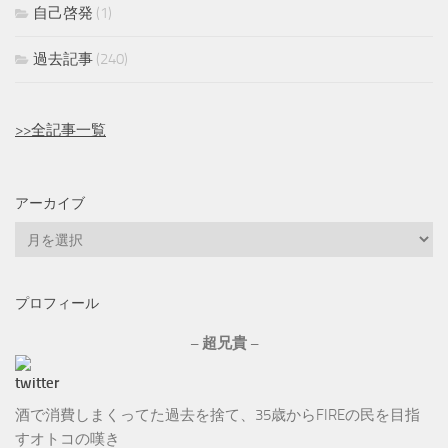
自己啓発
(1)
過去記事
(240)
>>全記事一覧
アーカイブ
ア
ー
カ
プロフィール
イ
ブ
– 超兄貴 –
酒で消費しまくってた過去を捨て、35歳からFIREの民を目指
すオトコの嘆き