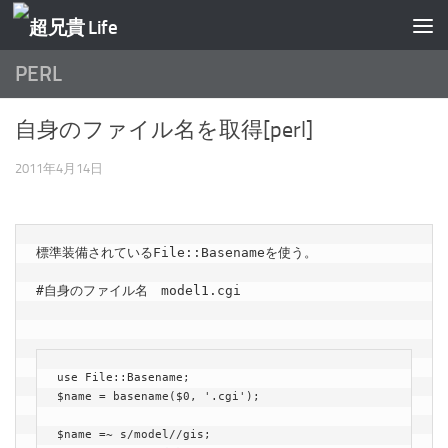
コンテンツへスキップ
PERL
自身のファイル名を取得[perl]
2011年4月14日
標準装備されているFile::Basenameを使う。

#自身のファイル名　model1.cgi

use File::Basename;

$name = basename($0, '.cgi');

$name =~ s/model//gis;
