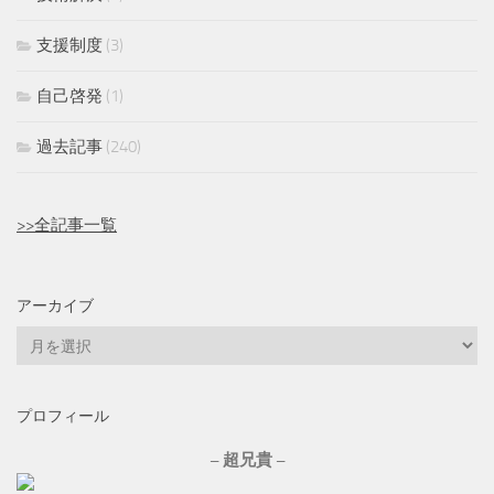
支援制度
(3)
自己啓発
(1)
過去記事
(240)
>>全記事一覧
アーカイブ
ア
ー
カ
プロフィール
イ
ブ
– 超兄貴 –