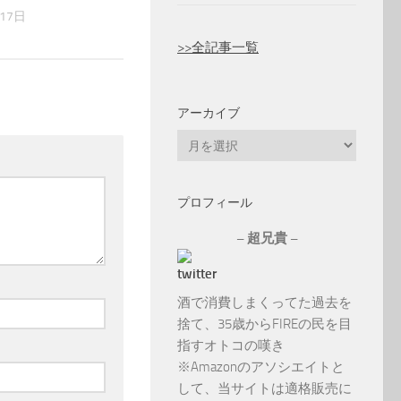
17日
>>全記事一覧
アーカイブ
ア
ー
カ
プロフィール
イ
ブ
– 超兄貴 –
酒で消費しまくってた過去を
捨て、35歳からFIREの民を目
指すオトコの嘆き
※Amazonのアソシエイトと
して、当サイトは適格販売に