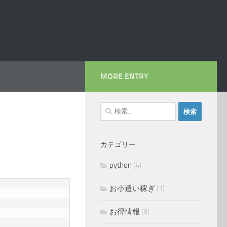
MORE ENTRY
検
索:
カテゴリー
python
(4)
お小遣い稼ぎ
(1)
お得情報
(6)