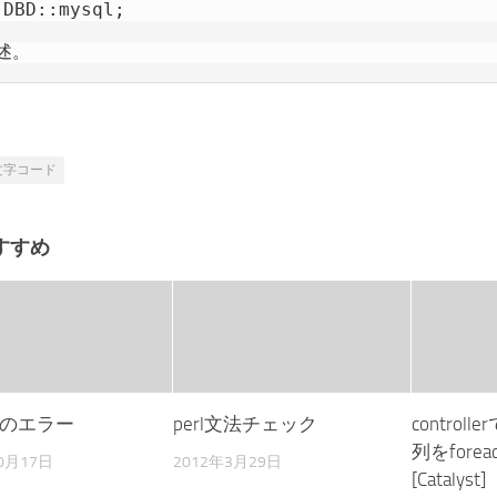
 DBD::mysql;

述。
文字コード
すすめ
ystのエラー
perl文法チェック
contro
列をfore
0月17日
2012年3月29日
[Catalyst]