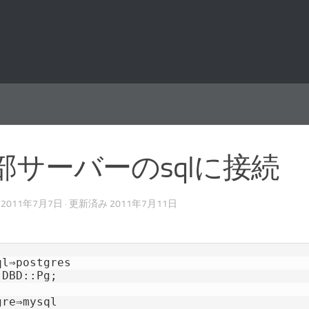
部サーバーのsqlに接続
み
2011年7月7日
· 更新済み
2011年7月11日
ql⇒postgres

DBD::Pg;

re⇒mysql
