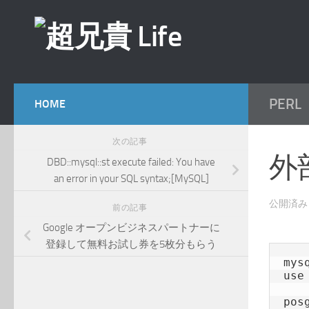
コンテンツへスキップ
PERL
HOME
次の記事
外
DBD::mysql::st execute failed: You have
an error in your SQL syntax;[MySQL]
公開済
前の記事
Google オープンビジネスパートナーに
登録して無料お試し券を5枚分もらう
mys
use 
posg