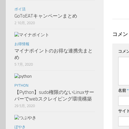
ポイ活
GoToEATキャンペーンまとめ
2 10月, 2020
コメン
お得情報
マイナポイントのお得な連携先まと
コメ
め
5 7月, 2020
PYTHON
名前
*
【Python】sudo権限のないLinuxサー
バーでwebスクレイピング環境構築
29 5月, 2020
サイ
ぼやき