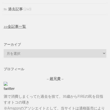
過去記事
(240)
>>全記事一覧
アーカイブ
ア
ー
カ
プロフィール
イ
ブ
– 超兄貴 –
酒で消費しまくってた過去を捨て、35歳からFIREの民を目指
すオトコの嘆き
※Amazonのアソシエイトとして、当サイトは適格販売により