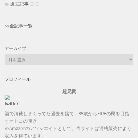
過去記事
(240)
>>全記事一覧
アーカイブ
ア
ー
カ
プロフィール
イ
ブ
– 超兄貴 –
酒で消費しまくってた過去を捨て、35歳からFIREの民を目指
すオトコの嘆き
※Amazonのアソシエイトとして、当サイトは適格販売により
収入を得ています。