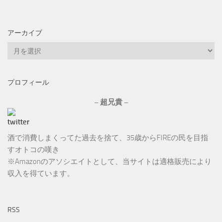
アーカイブ
ア
ー
カ
プロフィール
イ
ブ
– 超兄貴 –
酒で消費しまくってた過去を捨て、35歳からFIREの民を目指
すオトコの嘆き
※Amazonのアソシエイトとして、当サイトは適格販売により
収入を得ています。
RSS