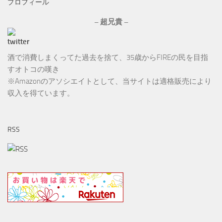
プロフィール
イ
ブ
– 超兄貴 –
酒で消費しまくってた過去を捨て、35歳からFIREの民を目指
すオトコの嘆き
※Amazonのアソシエイトとして、当サイトは適格販売により
収入を得ています。
RSS