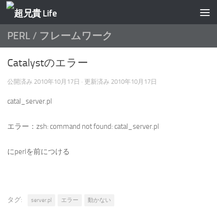
コンテンツへスキップ
PERL
/
フレームワーク
Catalystのエラー
公開済み
2010年10月17日
· 更新済み
2010年10月17日
catal_server.pl
エラー：zsh: command not found: catal_server.pl
にperlを前につける
タグ:
server.pl
エラー
動かない