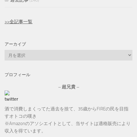
過去記事
(240)
>>全記事一覧
アーカイブ
ア
ー
カ
プロフィール
イ
ブ
– 超兄貴 –
酒で消費しまくってた過去を捨て、35歳からFIREの民を目指
すオトコの嘆き
※Amazonのアソシエイトとして、当サイトは適格販売により
収入を得ています。