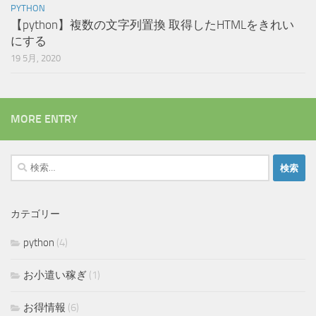
PYTHON
【python】複数の文字列置換 取得したHTMLをきれい
にする
19 5月, 2020
MORE ENTRY
検
索:
カテゴリー
python
(4)
お小遣い稼ぎ
(1)
お得情報
(6)