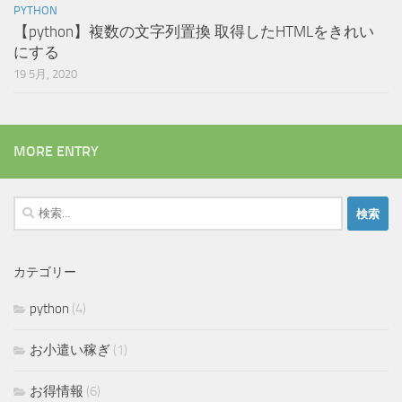
PYTHON
【python】複数の文字列置換 取得したHTMLをきれい
にする
19 5月, 2020
MORE ENTRY
検
索:
カテゴリー
python
(4)
お小遣い稼ぎ
(1)
お得情報
(6)