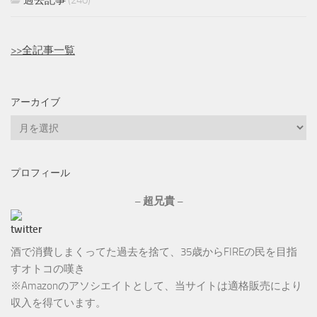
過去記事
(240)
>>全記事一覧
アーカイブ
ア
ー
カ
プロフィール
イ
ブ
– 超兄貴 –
酒で消費しまくってた過去を捨て、35歳からFIREの民を目指
すオトコの嘆き
※Amazonのアソシエイトとして、当サイトは適格販売により
収入を得ています。