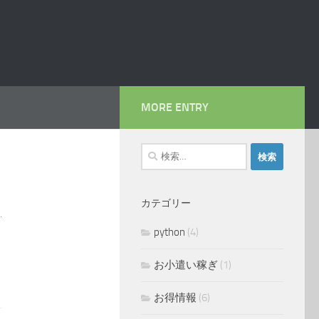
MORE ENTRY
検
索:
カテゴリー
.
python
(4)
お小遣い稼ぎ
(1)
お得情報
(6)