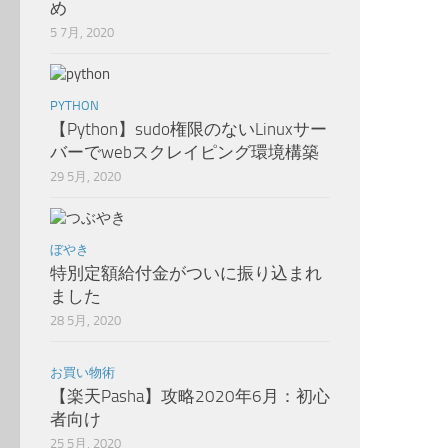
め
5 7月, 2020
PYTHON
【Python】sudo権限のないLinuxサー
バーでwebスクレイピング環境構築
29 5月, 2020
ぼやき
特別定額給付金がついに振り込まれ
ました
28 5月, 2020
お買い物術
【楽天Pasha】攻略2020年6月：初心
者向け
25 5月, 2020