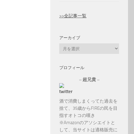
>>全記事一覧
アーカイブ
ア
ー
カ
プロフィール
イ
ブ
– 超兄貴 –
酒で消費しまくってた過去を
捨て、35歳からFIREの民を目
指すオトコの嘆き
※Amazonのアソシエイトと
して、当サイトは適格販売に