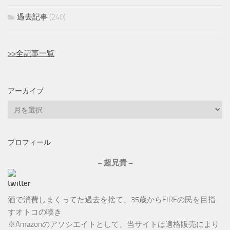
過去記事
(240)
>>全記事一覧
アーカイブ
ア
ー
カ
プロフィール
イ
ブ
– 超兄貴 –
酒で消費しまくってた過去を捨て、35歳からFIREの民を目指
すオトコの嘆き
※Amazonのアソシエイトとして、当サイトは適格販売により