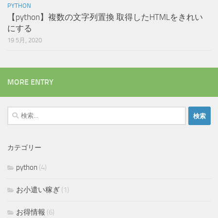
PYTHON
【python】複数の文字列置換 取得したHTMLをきれい
にする
19 5月, 2020
MORE ENTRY
検
索:
カテゴリー
python
(4)
お小遣い稼ぎ
(1)
お得情報
(6)