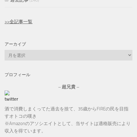
過去記事
(240)
>>全記事一覧
アーカイブ
ア
ー
カ
プロフィール
イ
ブ
– 超兄貴 –
酒で消費しまくってた過去を捨て、35歳からFIREの民を目指
すオトコの嘆き
※Amazonのアソシエイトとして、当サイトは適格販売により
収入を得ています。