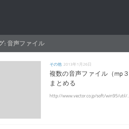
グ:
音声ファイル
その他
2013年1月26日
複数の音声ファイル（mp
まとめる
http://www.vector.co.jp/soft/win95/util/..