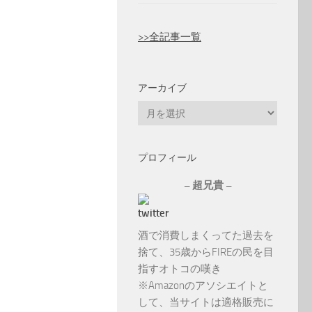
>>全記事一覧
アーカイブ
ア
ー
カ
プロフィール
イ
ブ
– 超兄貴 –
酒で消費しまくってた過去を
捨て、35歳からFIREの民を目
指すオトコの嘆き
※Amazonのアソシエイトと
して、当サイトは適格販売に