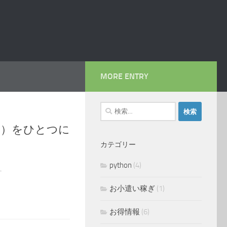
MORE ENTRY
検
索:
３）をひとつに
カテゴリー
python
(4)
.
お小遣い稼ぎ
(1)
お得情報
(6)