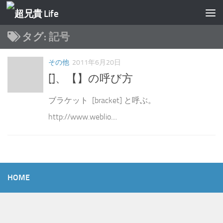
コンテンツへスキップ
タグ:
記号
その他
2011年6月20日
[]、【】の呼び方
ブラケット [bracket] と呼ぶ。
http://www.weblio....
HOME