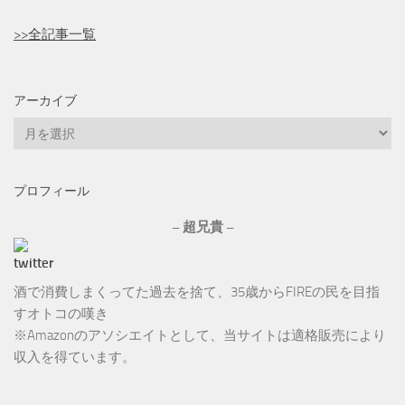
>>全記事一覧
アーカイブ
ア
ー
カ
プロフィール
イ
ブ
– 超兄貴 –
酒で消費しまくってた過去を捨て、35歳からFIREの民を目指
すオトコの嘆き
※Amazonのアソシエイトとして、当サイトは適格販売により
収入を得ています。