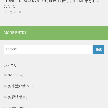
【python】複数の文字列置換 取得したHTMLをきれい
にする
19 5月, 2020
MORE ENTRY
検
索:
カテゴリー
python
(4)
お小遣い稼ぎ
(1)
お得情報
(6)