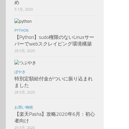
め
5 7月, 2020
PYTHON
【Python】sudo権限のないLinuxサー
バーでwebスクレイピング環境構築
29 5月, 2020
ぼやき
特別定額給付金がついに振り込まれ
ました
28 5月, 2020
お買い物術
【楽天Pasha】攻略2020年6月：初心
者向け
25 5月, 2020