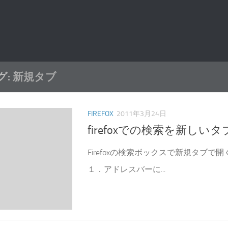
グ:
新規タブ
FIREFOX
2011年3月24日
firefoxでの検索を新しい
Firefoxの検索ボックスで新規タブで
１．アドレスバーに...