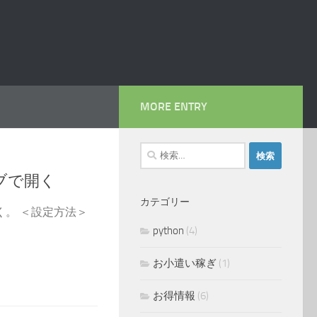
MORE ENTRY
検
索:
タブで開く
カテゴリー
開く。 ＜設定方法＞
python
(4)
お小遣い稼ぎ
(1)
お得情報
(6)