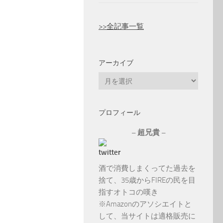
>>全記事一覧
アーカイブ
ア
ー
カ
プロフィール
イ
ブ
– 超兄貴 –
酒で消費しまくってた過去を
捨て、35歳からFIREの民を目
指すオトコの嘆き
※Amazonのアソシエイトと
して、当サイトは適格販売に