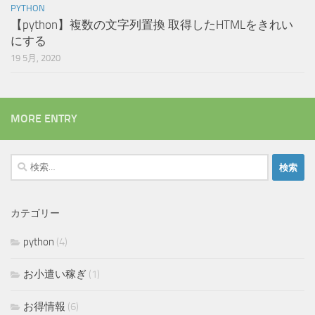
PYTHON
【python】複数の文字列置換 取得したHTMLをきれい
にする
19 5月, 2020
MORE ENTRY
検
索:
カテゴリー
python
(4)
お小遣い稼ぎ
(1)
お得情報
(6)