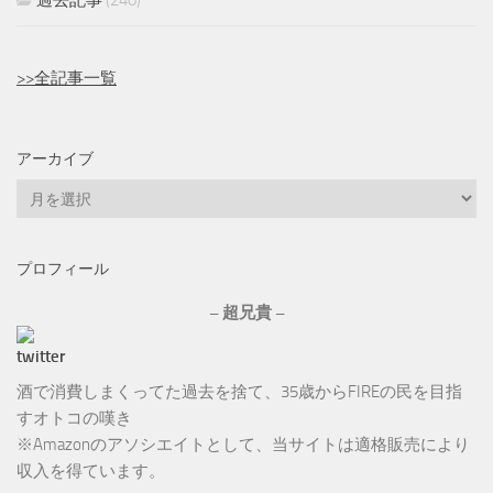
過去記事
(240)
>>全記事一覧
アーカイブ
ア
ー
カ
プロフィール
イ
ブ
– 超兄貴 –
酒で消費しまくってた過去を捨て、35歳からFIREの民を目指
すオトコの嘆き
※Amazonのアソシエイトとして、当サイトは適格販売により
収入を得ています。