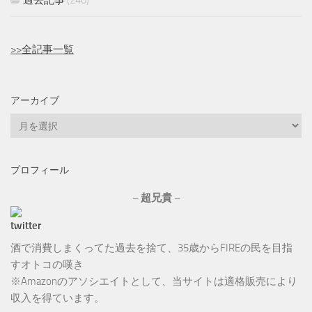
過去記事
(240)
>>全記事一覧
アーカイブ
ア
ー
カ
プロフィール
イ
ブ
– 超兄貴 –
酒で消費しまくってた過去を捨て、35歳からFIREの民を目指
すオトコの嘆き
※Amazonのアソシエイトとして、当サイトは適格販売により
収入を得ています。