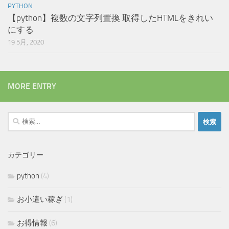
PYTHON
【python】複数の文字列置換 取得したHTMLをきれい
にする
19 5月, 2020
MORE ENTRY
検
索:
カテゴリー
python
(4)
お小遣い稼ぎ
(1)
お得情報
(6)