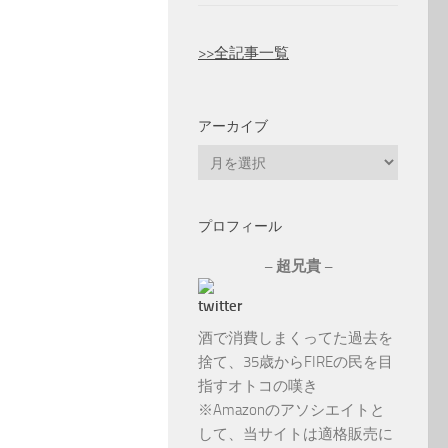
>>全記事一覧
アーカイブ
ア
ー
カ
プロフィール
イ
ブ
– 超兄貴 –
酒で消費しまくってた過去を
捨て、35歳からFIREの民を目
指すオトコの嘆き
※Amazonのアソシエイトと
して、当サイトは適格販売に