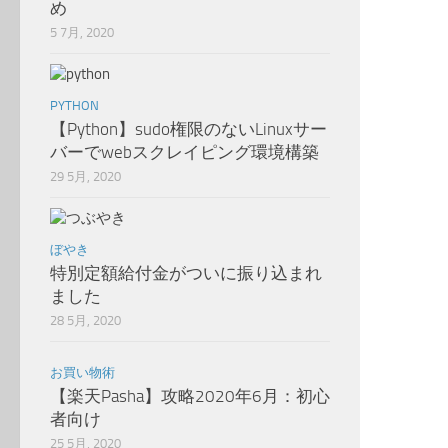
め
5 7月, 2020
PYTHON
【Python】sudo権限のないLinuxサー
バーでwebスクレイピング環境構築
29 5月, 2020
ぼやき
特別定額給付金がついに振り込まれ
ました
28 5月, 2020
お買い物術
【楽天Pasha】攻略2020年6月：初心
者向け
25 5月, 2020