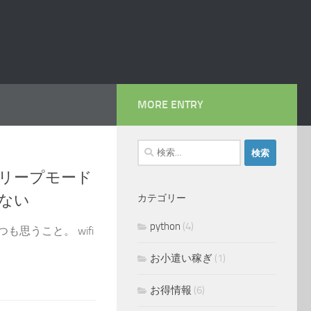
MORE ENTRY
検
索:
続がスリープモード
ない
カテゴリー
python
(4)
いつも思うこと。 wifi
お小遣い稼ぎ
(1)
お得情報
(6)