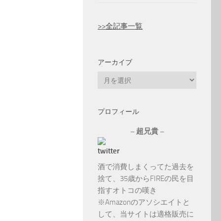
>>全記事一覧
アーカイブ
ア
ー
カ
プロフィール
イ
ブ
– 超兄貴 –
酒で消費しまくってた過去を
捨て、35歳からFIREの民を目
指すオトコの嘆き
※Amazonのアソシエイトと
して、当サイトは適格販売に