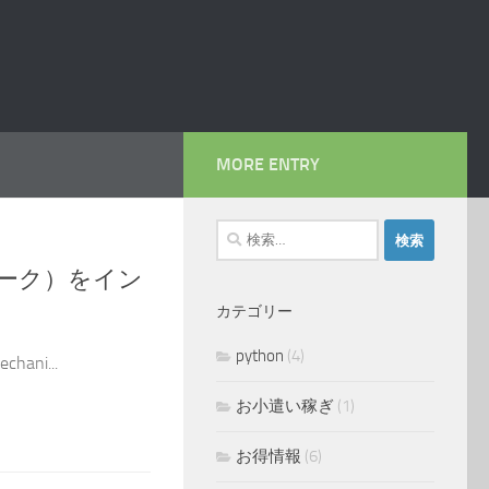
MORE ENTRY
検
索:
ームワーク）をイン
カテゴリー
python
(4)
hani...
お小遣い稼ぎ
(1)
お得情報
(6)