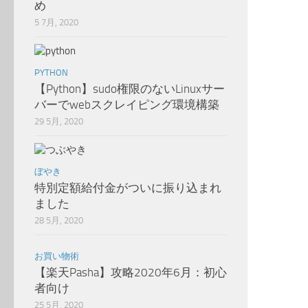
め
5 7月, 2020
PYTHON
【Python】sudo権限のないLinuxサー
バーでwebスクレイピング環境構築
29 5月, 2020
ぼやき
特別定額給付金がついに振り込まれ
ました
28 5月, 2020
お買い物術
【楽天Pasha】攻略2020年6月：初心
者向け
25 5月, 2020