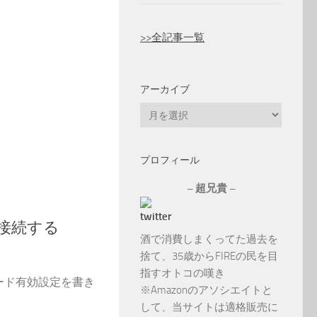
>>全記事一覧
アーカイブ
ア
ー
カ
プロフィール
イ
ブ
– 超兄貴 –
ドで接続する
酒で消費しまくってた過去を
捨て、35歳からFIREの民を目
指すオトコの嘆き
モード有効設定を書き
※Amazonのアソシエイトと
して、当サイトは適格販売に