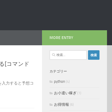
MORE ENTRY
検
索:
る[コマンド
カテゴリー
python
(4)
文字を入力すると予想コ
お小遣い稼ぎ
(1)
お得情報
(6)