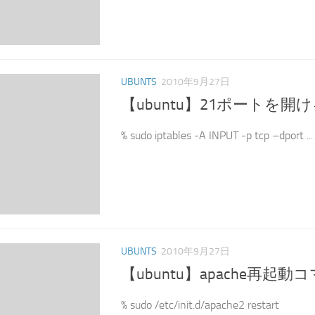
UBUNTS
2010年9月27日
【ubuntu】21ポートを開
% sudo iptables -A INPUT -p tcp –dport ...
UBUNTS
2010年9月27日
【ubuntu】apache再起動
% sudo /etc/init.d/apache2 restart